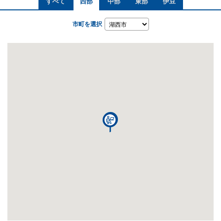
すべて
西部
中部
東部
伊豆
市町を選択