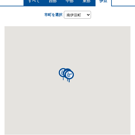
すべて
西部
中部
東部
伊豆
市町を選択