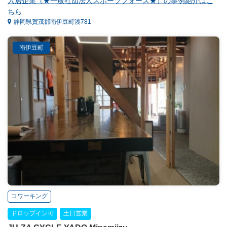
入居企業（★一般社団法人スポーツフォース★）の事例紹介はこ
ちら
静岡県賀茂郡南伊豆町湊781
南伊豆町
コワーキング
ドロップイン可
土日営業