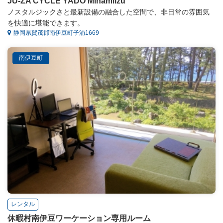
JU-ZA CYCLE YADO Minamiizu
ノスタルジックさと最新設備の融合した空間で、非日常の雰囲気
を快適に堪能できます。
静岡県賀茂郡南伊豆町子浦1669
南伊豆町
レンタル
休暇村南伊豆ワーケーション専用ルーム