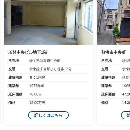
若林中央ビル地下1階
熱海市中央町 
所在地
静岡県熱海市中央町
所在地
静岡
交通
伊東線来宮駅より徒歩12分
交通
伊東
建築構造
ＲＣ5階建
建築構造
鉄骨
建築年
1977年頃
建築年
198
延床面積
70.00㎡
延床面積
47.
価格
15.00万円
価格
14.
詳しくはこちら