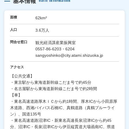
基本情報
basic information
面積
62km²
人口
3.6万人
問合せ窓口
観光経済課産業振興室
0557-86-6203・6204
sangyoshinko@city.atami.shizuoka.jp
アクセス
【公共交通】
・東京駅から東海道新幹線こだま号で約45分
・名古屋駅から東海道新幹線こだま号で約2時間
【車】
・東名高速道路厚木ＩＣから約1時間、厚木ICから小田原厚
木道路、西湘バイパス石橋IC、真鶴道路（真鶴ブルーライ
ン）、国道135号
・東名高速道路沼津IC・新東名高速長泉沼津ICから約45
分、沼津IC・長泉沼津ICから伊豆縦貫道大場函南IC、県道