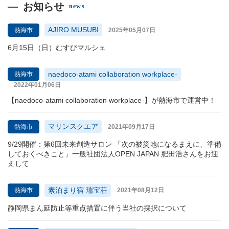
お知らせ
news
AJIRO MUSUBI
熱海市
2025年05月07日
6月15日（日）むすびマルシェ
naedoco-atami collaboration workplace-
熱海市
2022年01月06日
【naedoco-atami collaboration workplace-】が熱海市で運営中！
マリンスクエア
熱海市
2021年09月17日
9/29開催：第6回未来創造サロン 「次の被災地になるまえに、準備
しておくべきこと」一般社団法人OPEN JAPAN 肥田浩さんをお迎
えして
素泊まり宿 瑞宝荘
熱海市
2021年08月12日
静岡県まん延防止等重点措置に伴う当社の採択について