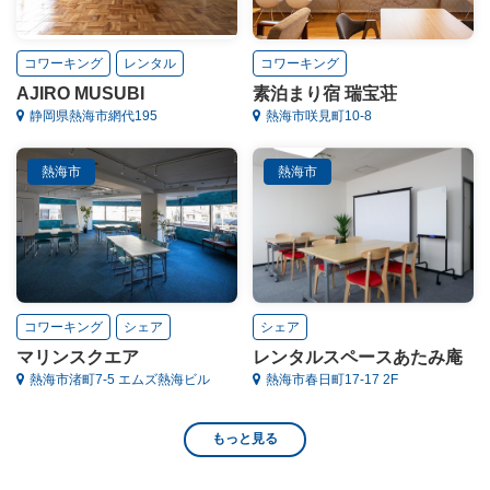
コワーキング
レンタル
コワーキング
AJIRO MUSUBI
素泊まり宿 瑞宝荘
静岡県熱海市網代195
熱海市咲見町10-8
熱海市
熱海市
コワーキング
シェア
シェア
マリンスクエア
レンタルスペースあたみ庵
熱海市渚町7-5 エムズ熱海ビル
熱海市春日町17-17 2F
もっと見る