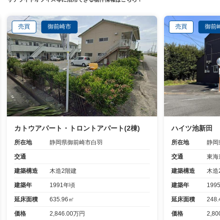
売買
御前崎市
売買
御前
カトウアパート・トロントアパート(2棟)
ハイツ池新田
所在地
静岡県御前崎市白羽
所在地
静岡
交通
交通
建築構造
木造2階建
建築構造
木造
建築年
1991年頃
建築年
199
延床面積
635.96㎡
延床面積
248
価格
2,846.00万円
価格
2,8