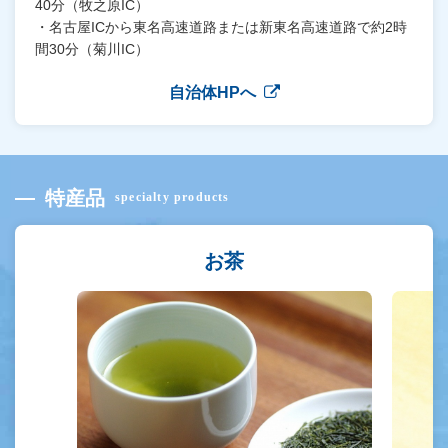
40分（牧之原IC）
・名古屋ICから東名高速道路または新東名高速道路で約2時
間30分（菊川IC）
自治体HPへ
特産品
specialty products
お茶