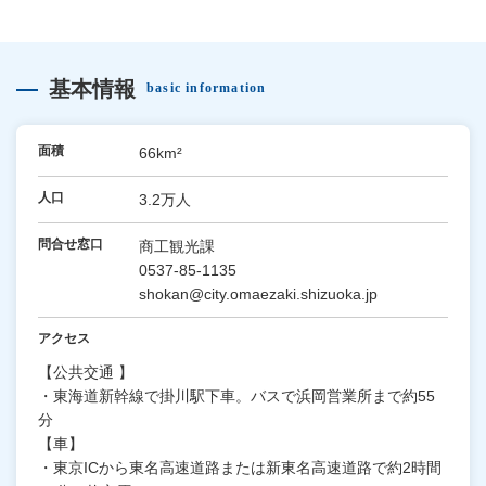
基本情報
basic information
面積
66km²
人口
3.2万人
問合せ窓口
商工観光課
0537-85-1135
shokan@city.omaezaki.shizuoka.jp
アクセス
【公共交通 】
・東海道新幹線で掛川駅下車。バスで浜岡営業所まで約55
分
【車】
・東京ICから東名高速道路または新東名高速道路で約2時間