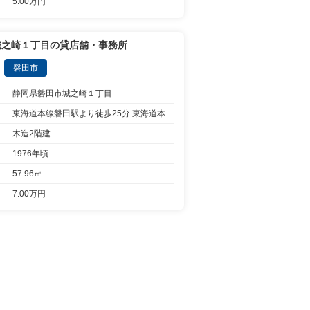
5.00万円
城之崎１丁目の貸店舗・事務所
磐田市
静岡県磐田市城之崎１丁目
東海道本線磐田駅より徒歩25分 東海道本線磐田駅から7分乗車遠鉄バス「城之崎」より停歩1分
木造2階建
1976年頃
57.96㎡
7.00万円