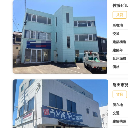
佐藤ビ
賃貸
所在地
交通
建築構造
建築年
延床面積
価格
磐田市
賃貸
所在地
交通
建築構造