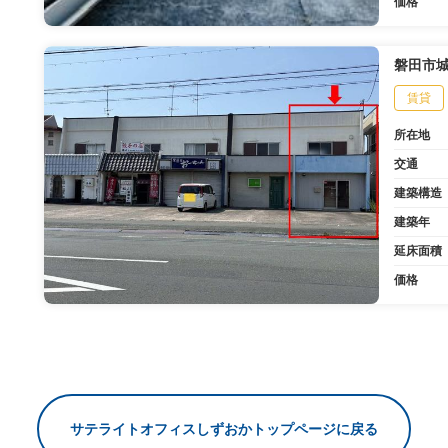
価格
磐田市
賃貸
所在地
交通
建築構造
建築年
延床面積
価格
サテライトオフィスしずおかトップページに戻る