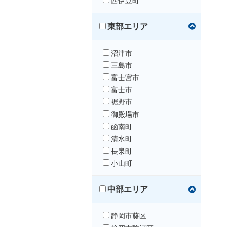
西伊豆町
東部エリア
沼津市
三島市
富士宮市
富士市
裾野市
御殿場市
函南町
清水町
長泉町
小山町
中部エリア
静岡市葵区