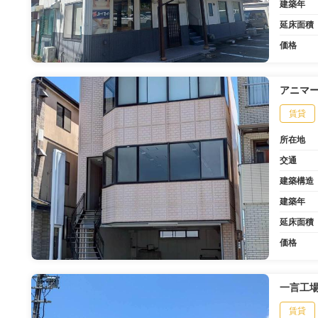
建築年
延床面積
価格
アニマ
賃貸
所在地
交通
建築構造
建築年
延床面積
価格
一言工
賃貸