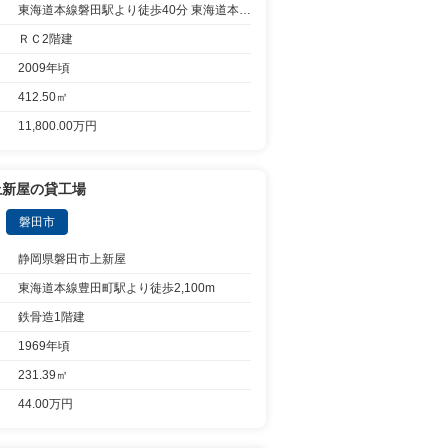
東海道本線磐田駅より徒歩40分 東海道本線磐田駅から18分乗車二番町上より停歩12分
ＲＣ2階建
2009年頃
412.50㎡
11,800.00万円
上新屋の貸工場
磐田市
静岡県磐田市上新屋
東海道本線豊田町駅より徒歩2,100m
鉄骨造1階建
1969年頃
231.39㎡
44.00万円