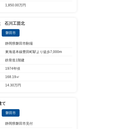
1,850.00万円
社 石川工芸北
磐田市
静岡県磐田市駒場
東海道本線豊田町駅より徒歩7,000m
鉄骨造1階建
1974年頃
168.19㎡
14.30万円
建て
磐田市
静岡県磐田市見付