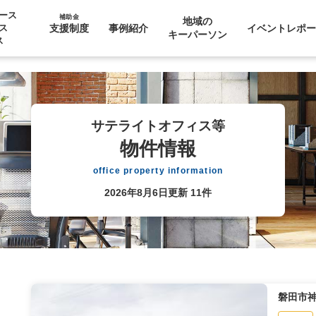
ース
補助金
地域の
⽀援制度
事例紹介
イベントレポー
ス
キーパーソン
ス
サテライトオフィス等
物件情報
office property information
2026年8月6日更新
11件
磐田市