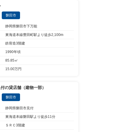
ル
磐田市
静岡県磐田市下万能
東海道本線豊田町駅より徒歩2,100m
鉄骨造3階建
1990年頃
85.85㎡
15.00万円
見付の貸店舗（建物一部）
磐田市
静岡県磐田市見付
東海道本線磐田駅より徒歩11分
ＳＲＣ3階建