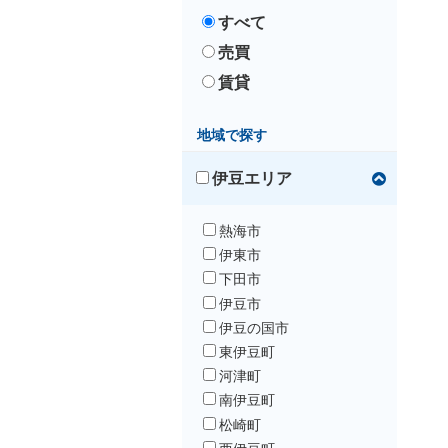
すべて
売買
賃貸
地域で探す
伊豆エリア
熱海市
伊東市
下田市
伊豆市
伊豆の国市
東伊豆町
河津町
南伊豆町
松崎町