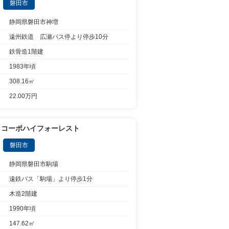
磐田市
静岡県磐田市神増
遠州鉄道 広瀬バス停より停歩10分
鉄骨造1階建
1983年頃
308.16㎡
22.00万円
 コーポハイフォーレスト
磐田市
静岡県磐田市駒場
遠鉄バス「駒場」より停歩1分
木造2階建
1990年頃
147.62㎡