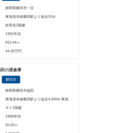
静岡県磐田市一言
東海道本線磐田駅より徒歩33分
鉄骨造2階建
1992年頃
652.94㎡
44.00万円
福田の貸倉庫
磐田市
静岡県磐田市福田
東海道本線磐田駅より徒歩4,000m 東海道本線磐田駅から15分乗車遠鉄バス福田より停歩3分
ＲＣ1階建
1988年頃
50.00㎡