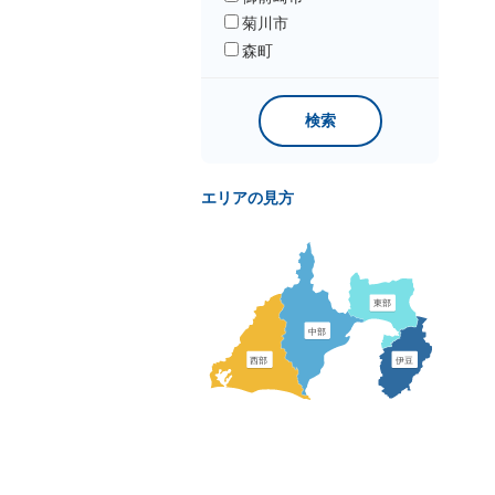
菊川市
森町
検索
エリアの見方