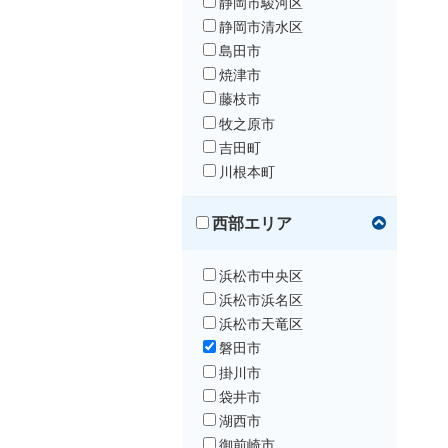
静岡市駿河区
静岡市清水区
島田市
焼津市
藤枝市
牧之原市
吉田町
川根本町
西部エリア
浜松市中央区
浜松市浜名区
浜松市天竜区
磐田市
掛川市
袋井市
湖西市
御前崎市