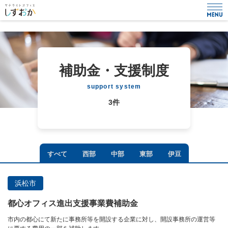
補助金・支援制度
support system
3件
すべて
西部
中部
東部
伊豆
浜松市
都心オフィス進出支援事業費補助金
市内の都心にて新たに事務所等を開設する企業に対し、開設事務所の運営等