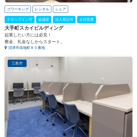
コワーキング
レンタル
シェア
ドロップイン可
会議室
法人登記可
土日営業
大手町スカイビルディング
起業したい方には必見！
敷金、礼金なしからスタート。
沼津市添地町８５番地
三島市