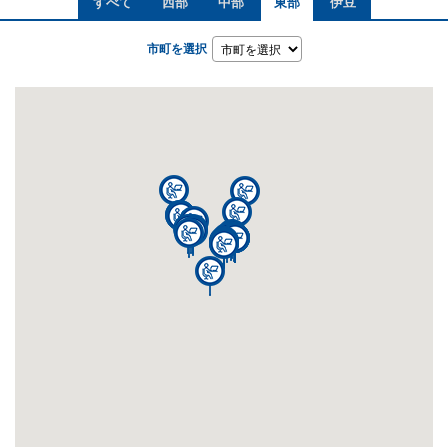
すべて
西部
中部
東部
伊豆
市町を選択