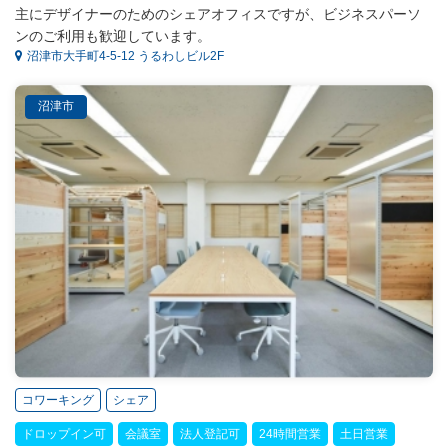
主にデザイナーのためのシェアオフィスですが、ビジネスパーソ
ンのご利用も歓迎しています。
沼津市大手町4-5-12 うるわしビル2F
沼津市
コワーキング
シェア
ドロップイン可
会議室
法人登記可
24時間営業
土日営業