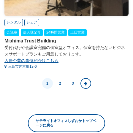
レンタル
シェア
会議室
法人登記可
24時間営業
土日営業
Mishima Trust Building
受付代行や会議室完備の個室型オフィス。個室を持たないビジネ
スサポートプランもご用意しております。
入居企業の事例紹介はこちら
三島市芝本町12-6
1
2
3
サテライトオフィスしずおかトップペ
ージに戻る