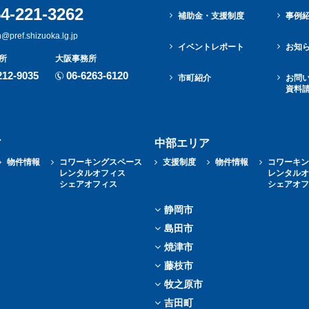
4-221-3262
補助金・⽀援制度
事例
n@pref.shizuoka.lg.jp
イベントレポート
お知
所
大阪事務所
212-9035
06-6263-6120
市町紹介
お問
資料
ア
中部エリア
物件情報
コワーキングスペース
支援制度
物件情報
コワーキ
レンタルオフィス
レンタル
シェアオフィス
シェアオ
静岡市
島田市
焼津市
藤枝市
牧之原市
吉田町