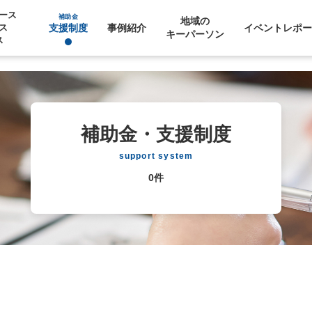
ース
補助金
地域の
⽀援制度
事例紹介
イベントレポー
ス
キーパーソン
ス
補助金・支援制度
support system
0件