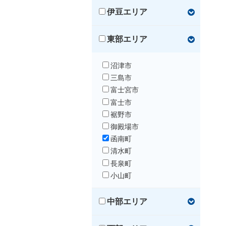
伊豆エリア
東部エリア
沼津市
三島市
富士宮市
富士市
裾野市
御殿場市
函南町
清水町
長泉町
小山町
中部エリア