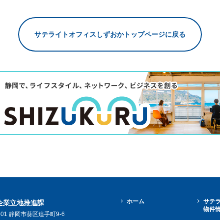
サテライトオフィスしずおかトップページに戻る
ホーム
サテ
企業立地推進課
物件
8601 静岡市葵区追手町9-6