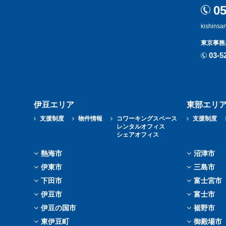
05
kishinsa
東京事務
03-5
伊豆エリア
東部エリ
支援制度
物件情報
コワーキングスペース
支援制度
レンタルオフィス
シェアオフィス
熱海市
沼津市
伊東市
三島市
下田市
富士宮市
伊豆市
富士市
伊豆の国市
裾野市
東伊豆町
御殿場市