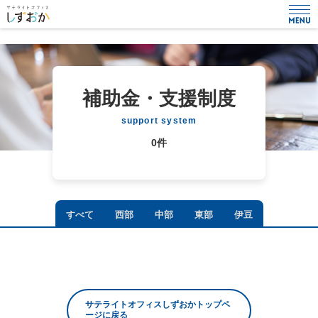
補助金・支援制度
support system
0件
すべて
西部
中部
東部
伊豆
サテライトオフィスしずおかトップペ
ージに戻る