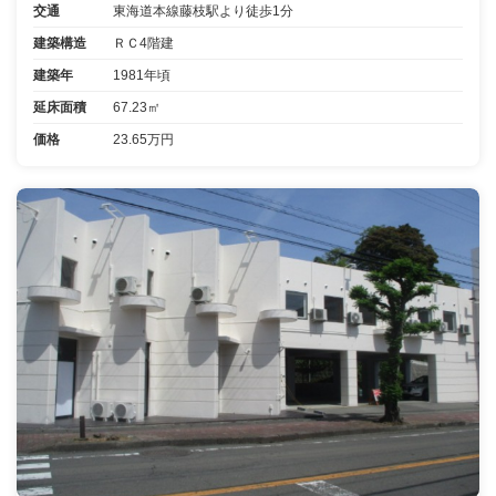
交通
東海道本線藤枝駅より徒歩1分
建築構造
ＲＣ4階建
建築年
1981年頃
延床面積
67.23㎡
価格
23.65万円