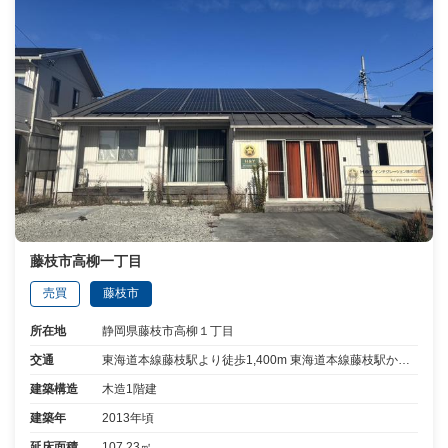
藤枝市高柳一丁目
売買
藤枝市
所在地
静岡県藤枝市高柳１丁目
交通
東海道本線藤枝駅より徒歩1,400m 東海道本線藤枝駅から6分乗車高柳二丁目より停歩8分
建築構造
木造1階建
建築年
2013年頃
延床面積
107.23㎡