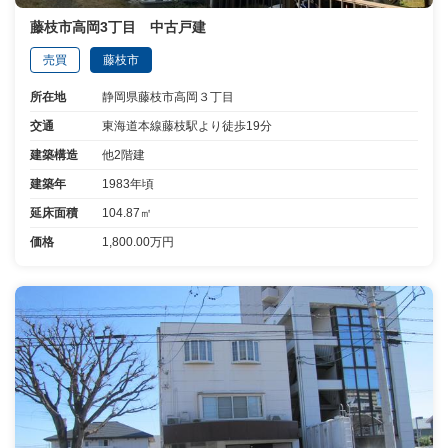
藤枝市高岡3丁目 中古戸建
売買
藤枝市
所在地
静岡県藤枝市高岡３丁目
交通
東海道本線藤枝駅より徒歩19分
建築構造
他2階建
建築年
1983年頃
延床面積
104.87㎡
価格
1,800.00万円