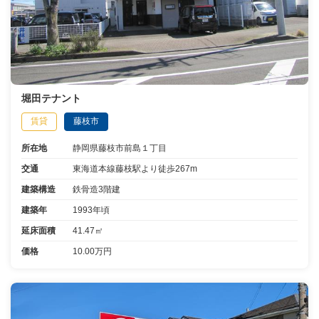
堀田テナント
賃貸
藤枝市
所在地
静岡県藤枝市前島１丁目
交通
東海道本線藤枝駅より徒歩267m
建築構造
鉄骨造3階建
建築年
1993年頃
延床面積
41.47㎡
価格
10.00万円