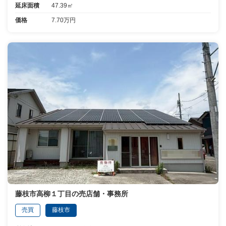
延床面積
47.39㎡
価格
7.70万円
藤枝市高柳１丁目の売店舗・事務所
売買
藤枝市