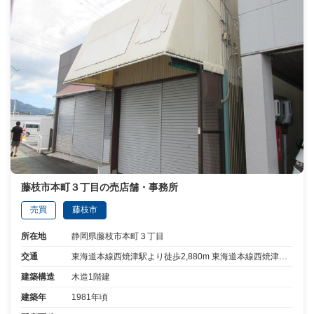
藤枝市本町３丁目の売店舗・事務所
売買
藤枝市
所在地
静岡県藤枝市本町３丁目
交通
東海道本線西焼津駅より徒歩2,880m 東海道本線西焼津駅から20分乗車藤枝大手より停歩89m
建築構造
木造1階建
建築年
1981年頃