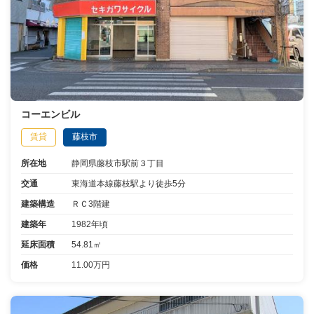
コーエンビル
賃貸
藤枝市
所在地
静岡県藤枝市駅前３丁目
交通
東海道本線藤枝駅より徒歩5分
建築構造
ＲＣ3階建
建築年
1982年頃
延床面積
54.81㎡
価格
11.00万円