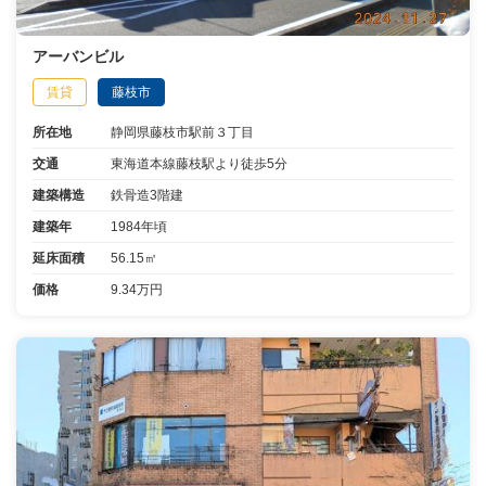
アーバンビル
賃貸
藤枝市
所在地
静岡県藤枝市駅前３丁目
交通
東海道本線藤枝駅より徒歩5分
建築構造
鉄骨造3階建
建築年
1984年頃
延床面積
56.15㎡
価格
9.34万円