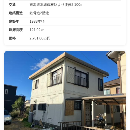
交通
東海道本線藤枝駅より徒歩2,100m
建築構造
鉄骨造2階建
建築年
1983年頃
延床面積
121.92㎡
価格
2,781.00万円