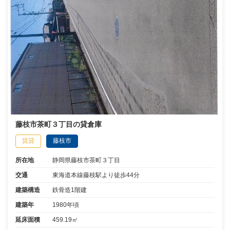
藤枝市茶町３丁目の貸倉庫
賃貸
藤枝市
所在地
静岡県藤枝市茶町３丁目
交通
東海道本線藤枝駅より徒歩44分
建築構造
鉄骨造1階建
建築年
1980年頃
延床面積
459.19㎡