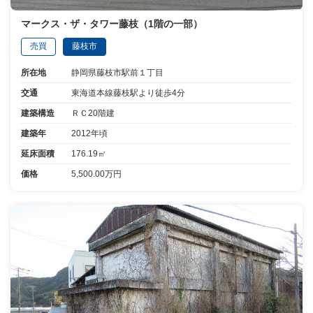
マークス・ザ・タワー藤枝（1階の一部）
売買
藤枝市
所在地
静岡県藤枝市駅前１丁目
交通
東海道本線藤枝駅より徒歩4分
建築構造
ＲＣ20階建
建築年
2012年頃
延床面積
176.19㎡
価格
5,500.00万円