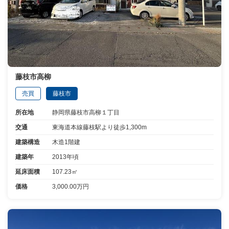
藤枝市高柳
売買
藤枝市
所在地
静岡県藤枝市高柳１丁目
交通
東海道本線藤枝駅より徒歩1,300m
建築構造
木造1階建
建築年
2013年頃
延床面積
107.23㎡
価格
3,000.00万円