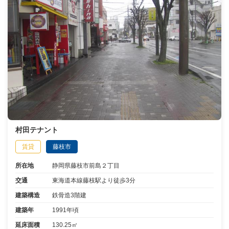
村田テナント
賃貸
藤枝市
所在地
静岡県藤枝市前島２丁目
交通
東海道本線藤枝駅より徒歩3分
建築構造
鉄骨造3階建
建築年
1991年頃
延床面積
130.25㎡