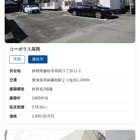
コーポラス高岡
売買
藤枝市
所在地
静岡県藤枝市高岡３丁目11-1
交通
東海道本線藤枝駅より徒歩1,200m
建築構造
鉄骨造2階建
建築年
1985年頃
延床面積
279.50㎡
価格
2,800.00万円