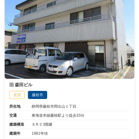
旧 森田ビル
賃貸
藤枝市
所在地
静岡県藤枝市岡出山１丁目
交通
東海道本線藤枝駅より徒歩33分
建築構造
ＳＲＣ3階建
建築年
1981年頃