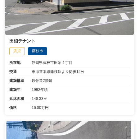
田沼テナント
賃貸
藤枝市
所在地
静岡県藤枝市田沼４丁目
交通
東海道本線藤枝駅より徒歩15分
建築構造
鉄骨造2階建
建築年
1992年頃
延床面積
148.33㎡
価格
16.00万円