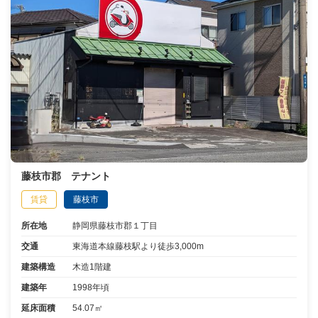
藤枝市郡 テナント
賃貸
藤枝市
所在地
静岡県藤枝市郡１丁目
交通
東海道本線藤枝駅より徒歩3,000m
建築構造
木造1階建
建築年
1998年頃
延床面積
54.07㎡