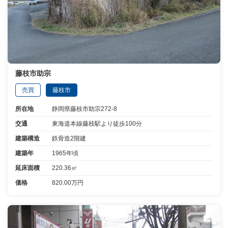
藤枝市助宗
売買
藤枝市
所在地
静岡県藤枝市助宗272-8
交通
東海道本線藤枝駅より徒歩100分
建築構造
鉄骨造2階建
建築年
1965年頃
延床面積
220.36㎡
価格
820.00万円