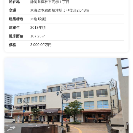
所在地
静岡県藤枝市高柳１丁目
交通
東海道本線西焼津駅より徒歩2,048m
建築構造
木造1階建
建築年
2013年頃
延床面積
107.23㎡
価格
3,000.00万円