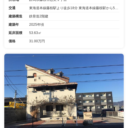
交通
東海道本線藤枝駅より徒歩18分 東海道本線藤枝駅から5分乗車志太温泉入口より停歩3分
建築構造
鉄骨造2階建
建築年
2025年頃
延床面積
53.63㎡
価格
31.00万円