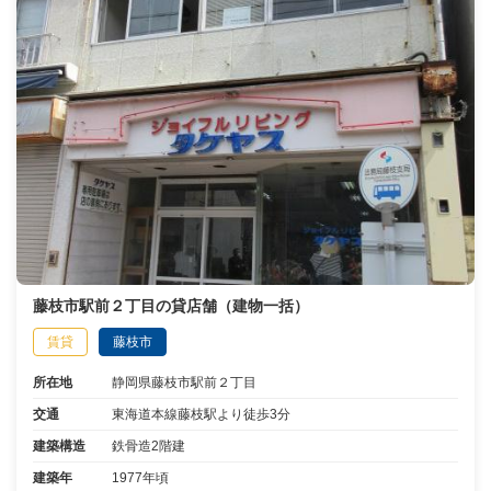
藤枝市駅前２丁目の貸店舗（建物一括）
賃貸
藤枝市
所在地
静岡県藤枝市駅前２丁目
交通
東海道本線藤枝駅より徒歩3分
建築構造
鉄骨造2階建
建築年
1977年頃