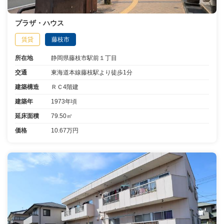
プラザ・ハウス
賃貸
藤枝市
所在地
静岡県藤枝市駅前１丁目
交通
東海道本線藤枝駅より徒歩1分
建築構造
ＲＣ4階建
建築年
1973年頃
延床面積
79.50㎡
価格
10.67万円