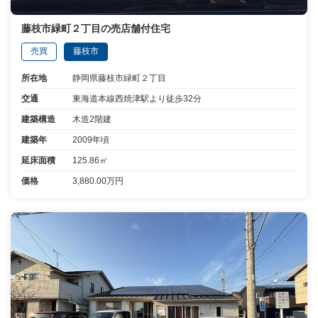
藤枝市緑町２丁目の売店舗付住宅
売買
藤枝市
所在地
静岡県藤枝市緑町２丁目
交通
東海道本線西焼津駅より徒歩32分
建築構造
木造2階建
建築年
2009年頃
延床面積
125.86㎡
価格
3,880.00万円