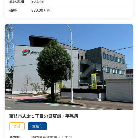
延床面積
30.14㎡
価格
880.00万円
藤枝市志太１丁目の貸店舗・事務所
賃貸
藤枝市
所在地
静岡県藤枝市志太１丁目