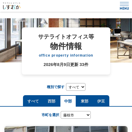
サテライトオフィス等
物件情報
office property information
2026年8月9日更新
33件
種別で探す
すべて
西部
中部
東部
伊豆
市町を選択