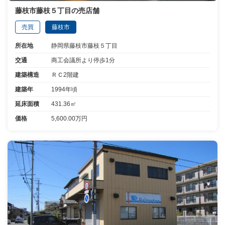
藤枝市藤枝５丁目の売店舗
売買
藤枝市
所在地
静岡県藤枝市藤枝５丁目
交通
商工会議所より停歩1分
建築構造
ＲＣ2階建
建築年
1994年頃
延床面積
431.36㎡
価格
5,600.00万円