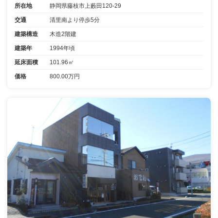
所在地
静岡県藤枝市上藪田120-29
交通
清里南より停歩5分
建築構造
木造2階建
建築年
1994年頃
延床面積
101.96㎡
価格
800.00万円