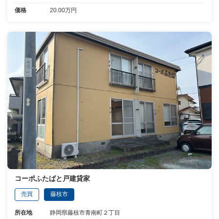
価格
20.00万円
コーポふたばと戸建貸家
売買
藤枝市
所在地
静岡県藤枝市青南町２丁目