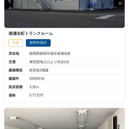
南瀬名町トランクルーム
賃貸
静岡市葵区
所在地
静岡県静岡市葵区南瀬名町
交通
東部団地入口より停歩2分
建築構造
鉄骨造2階建
建築年
2008年頃
延床面積
3.30㎡
価格
0.77万円