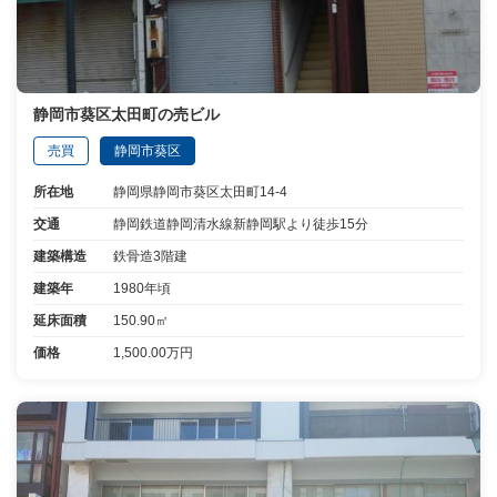
静岡市葵区太田町の売ビル
売買
静岡市葵区
所在地
静岡県静岡市葵区太田町14-4
交通
静岡鉄道静岡清水線新静岡駅より徒歩15分
建築構造
鉄骨造3階建
建築年
1980年頃
延床面積
150.90㎡
価格
1,500.00万円