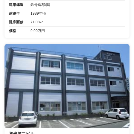
建築構造
鉄骨造3階建
建築年
1989年頃
延床面積
71.08㎡
価格
9.90万円
和光第二ビル