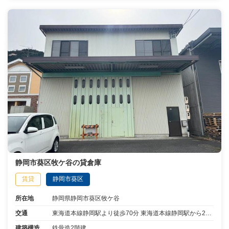
静岡市葵区牧ケ谷の貸倉庫
賃貸
静岡市葵区
所在地
静岡県静岡市葵区牧ケ谷
交通
東海道本線静岡駅より徒歩70分 東海道本線静岡駅から23分乗車静岡西高校より停歩2分
建築構造
鉄骨造2階建