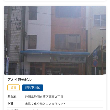
アオイ観光ビル
賃貸
静岡市葵区
所在地
静岡県静岡市葵区鷹匠２丁目
交通
市民文化会館入口より停歩1分