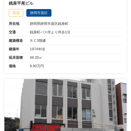
銭座平尾ビル
賃貸
静岡市葵区
所在地
静岡県静岡市葵区銭座町
交通
銭座町バス停より停歩1分
建築構造
ＲＣ3階建
建築年
1974年頃
延床面積
48.30㎡
価格
9.90万円