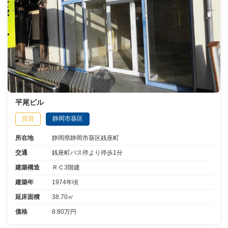
平尾ビル
賃貸
静岡市葵区
所在地
静岡県静岡市葵区銭座町
交通
銭座町バス停より停歩1分
建築構造
ＲＣ3階建
建築年
1974年頃
延床面積
38.70㎡
価格
8.80万円