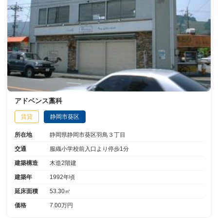
アドベンス藁科
賃貸
静岡市葵区
所在地
静岡県静岡市葵区羽鳥３丁目
交通
服織小学校前入口より停歩1分
建築構造
木造2階建
建築年
1992年頃
延床面積
53.30㎡
価格
7.00万円