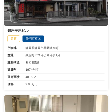
銭座平尾ビル
賃貸
静岡市葵区
所在地
静岡県静岡市葵区銭座町
交通
銭座町バス停より停歩1分
建築構造
ＲＣ3階建
建築年
1974年頃
延床面積
48.30㎡
価格
9.90万円