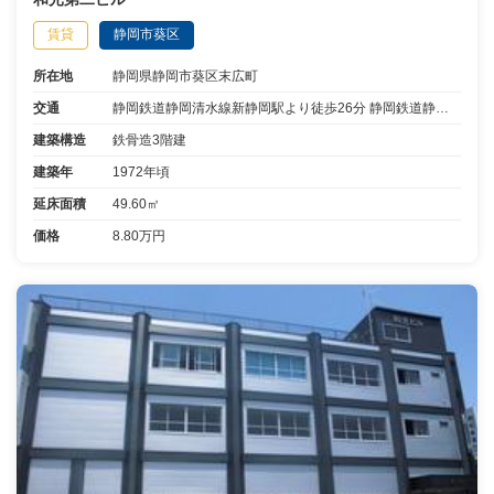
賃貸
静岡市葵区
所在地
静岡県静岡市葵区末広町
交通
静岡鉄道静岡清水線新静岡駅より徒歩26分 静岡鉄道静岡清水線新静岡駅から13分乗車材木町より停歩5分
建築構造
鉄骨造3階建
建築年
1972年頃
延床面積
49.60㎡
価格
8.80万円