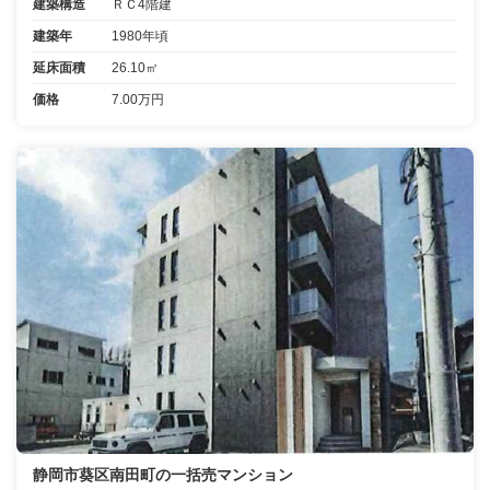
建築構造
ＲＣ4階建
建築年
1980年頃
延床面積
26.10㎡
価格
7.00万円
静岡市葵区南田町の一括売マンション