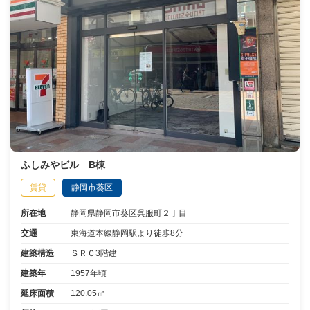
ふしみやビル B棟
賃貸
静岡市葵区
所在地
静岡県静岡市葵区呉服町２丁目
交通
東海道本線静岡駅より徒歩8分
建築構造
ＳＲＣ3階建
建築年
1957年頃
延床面積
120.05㎡