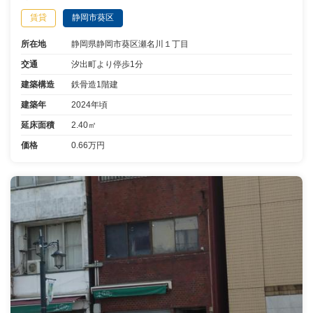
賃貸
静岡市葵区
所在地
静岡県静岡市葵区瀬名川１丁目
交通
汐出町より停歩1分
建築構造
鉄骨造1階建
建築年
2024年頃
延床面積
2.40㎡
価格
0.66万円