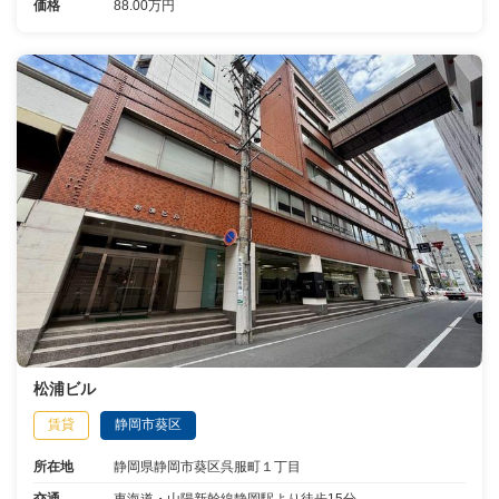
価格
88.00万円
松浦ビル
賃貸
静岡市葵区
所在地
静岡県静岡市葵区呉服町１丁目
交通
東海道・山陽新幹線静岡駅より徒歩15分