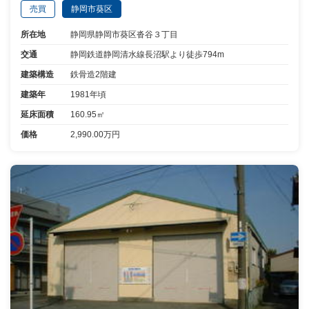
売買
静岡市葵区
所在地
静岡県静岡市葵区沓谷３丁目
交通
静岡鉄道静岡清水線長沼駅より徒歩794m
建築構造
鉄骨造2階建
建築年
1981年頃
延床面積
160.95㎡
価格
2,990.00万円