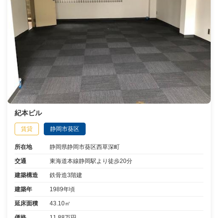
紀本ビル
賃貸
静岡市葵区
所在地
静岡県静岡市葵区西草深町
交通
東海道本線静岡駅より徒歩20分
建築構造
鉄骨造3階建
建築年
1989年頃
延床面積
43.10㎡
価格
11.88万円