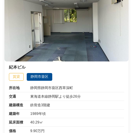
紀本ビル
賃貸
静岡市葵区
所在地
静岡県静岡市葵区西草深町
交通
東海道本線静岡駅より徒歩26分
建築構造
鉄骨造3階建
建築年
1989年頃
延床面積
40.29㎡
価格
9.90万円