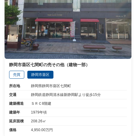
静岡市葵区七間町の売その他（建物一部）
売買
静岡市葵区
所在地
静岡県静岡市葵区七間町
交通
静岡鉄道静岡清水線新静岡駅より徒歩15分
建築構造
ＳＲＣ8階建
建築年
1979年頃
延床面積
208.26㎡
価格
4,950.00万円