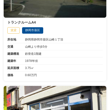
トランクルームA4
賃貸
静岡市葵区
所在地
静岡県静岡市葵区山崎１丁目
交通
山崎より停歩5分
建築構造
鉄骨造1階建
建築年
1978年頃
延床面積
3.75㎡
価格
0.60万円