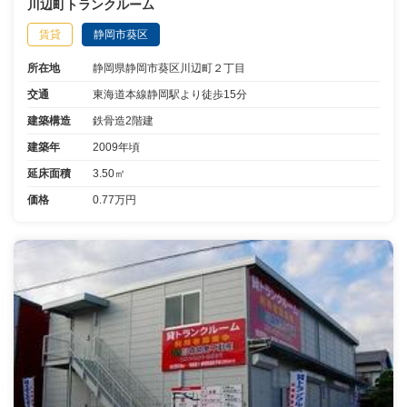
川辺町トランクルーム
賃貸
静岡市葵区
所在地
静岡県静岡市葵区川辺町２丁目
交通
東海道本線静岡駅より徒歩15分
建築構造
鉄骨造2階建
建築年
2009年頃
延床面積
3.50㎡
価格
0.77万円