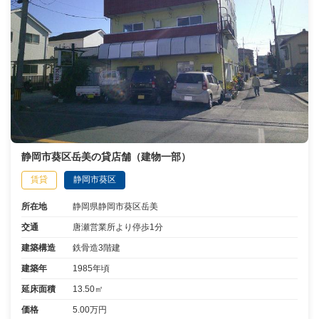
静岡市葵区岳美の貸店舗（建物一部）
賃貸
静岡市葵区
所在地
静岡県静岡市葵区岳美
交通
唐瀬営業所より停歩1分
建築構造
鉄骨造3階建
建築年
1985年頃
延床面積
13.50㎡
価格
5.00万円