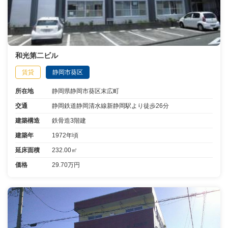
和光第二ビル
賃貸
静岡市葵区
所在地
静岡県静岡市葵区末広町
交通
静岡鉄道静岡清水線新静岡駅より徒歩26分
建築構造
鉄骨造3階建
建築年
1972年頃
延床面積
232.00㎡
価格
29.70万円