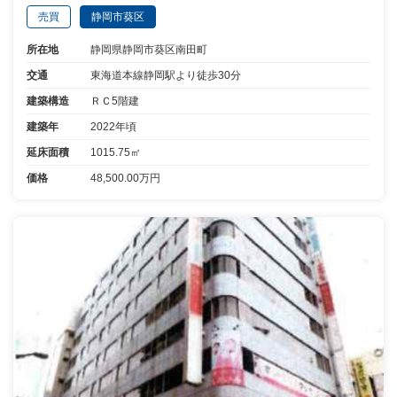
売買
静岡市葵区
所在地
静岡県静岡市葵区南田町
交通
東海道本線静岡駅より徒歩30分
建築構造
ＲＣ5階建
建築年
2022年頃
延床面積
1015.75㎡
価格
48,500.00万円